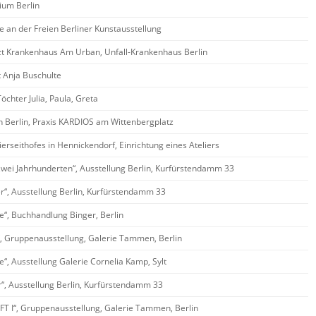
ium Berlin
e an der Freien Berliner Kunstausstellung
zt Krankenhaus Am Urban, Unfall-Krankenhaus Berlin
t Anja Buschulte
öchter Julia, Paula, Greta
in Berlin, Praxis KARDIOS am Wittenbergplatz
ierseithofes in Hennickendorf, Einrichtung eines Ateliers
 zwei Jahrhunderten“, Ausstellung Berlin, Kurfürstendamm 33
er“, Ausstellung Berlin, Kurfürstendamm 33
te“, Buchhandlung Binger, Berlin
II“, Gruppenausstellung, Galerie Tammen, Berlin
te“, Ausstellung Galerie Cornelia Kamp, Sylt
r“, Ausstellung Berlin, Kurfürstendamm 33
 I“, Gruppenausstellung, Galerie Tammen, Berlin