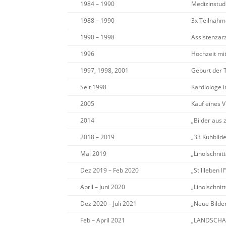
1984 – 1990
Medizinstud
1988 – 1990
3x Teilnahm
1990 – 1998
Assistenzar
1996
Hochzeit mi
1997, 1998, 2001
Geburt der T
Seit 1998
Kardiologe 
2005
Kauf eines V
2014
„Bilder aus
2018 – 2019
„33 Kuhbild
Mai 2019
„Linolschnit
Dez 2019 – Feb 2020
„Stillleben 
April – Juni 2020
„Linolschnit
Dez 2020 – Juli 2021
„Neue Bilde
Feb
– April 2021
„LANDSCHAFT